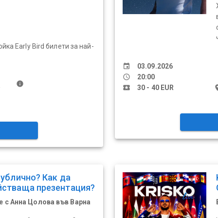
йка Early Bird билети за най-
event
03.09.2026
schedule
20:00
info
R
local_activity
30 - 40 EUR
pl
публично? Как да
йстваща презентация?
 с Анна Цолова във Варна