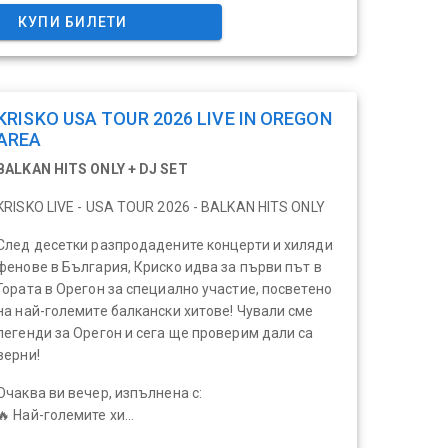
КУПИ БИЛЕТИ
KRISKO USA TOUR 2026 LIVE IN OREGON
AREA
BALKAN HITS ONLY + DJ SET
KRISKO LIVE - USA TOUR 2026 - BALKAN HITS ONLY
След десетки разпродадените концерти и хиляди
фенове в България, Криско идва за първи път в
Гората в Орегон за специално участие, посветено
на най-големите балкански хитове! Чували сме
легенди за Орегон и сега ще проверим дали са
верни!
Очаква ви вечер, изпълнена с:
🔥 Най-големите хи...