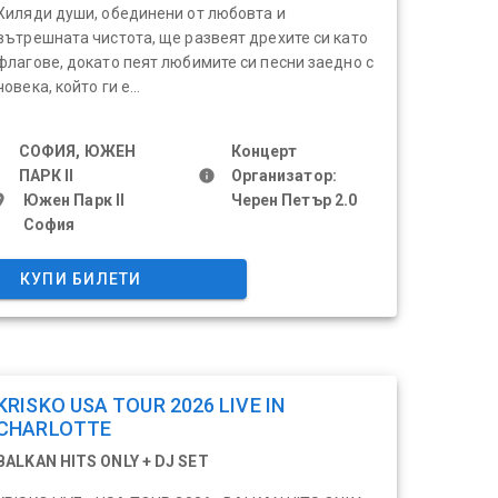
Хиляди души, обединени от любовта и
вътрешната чистота, ще развеят дрехите си като
флагове, докато пеят любимите си песни заедно с
човека, който ги е...
СОФИЯ, ЮЖЕН
Концерт
ПАРК II
info
Организатор:
ace
Южен Парк II
Черен Петър 2.0
София
КУПИ БИЛЕТИ
KRISKO USA TOUR 2026 LIVE IN
CHARLOTTE
BALKAN HITS ONLY + DJ SET