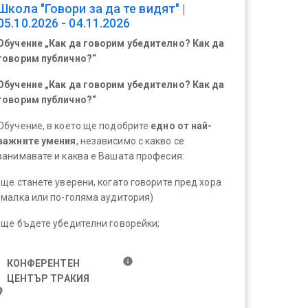
Школа "Говори за да те видят" |
05.10.2026 - 04.11.2026
Обучение „Как да говорим убедително? Как да
говорим публично?“
Обучение „Как да говорим убедително? Как да
говорим публично?“
Обучение, в което ще подобрите
едно от най-
важните умения
, независимо с какво се
занимавате и каква е Вашата професия:
-ще станете уверени, когато говорите пред хора
(малка или по-голяма аудитория)
-ще бъдете убедителни говорейки;
info
КОНФЕРЕНТЕН
ЦЕНТЪР ТРАКИЯ
ace