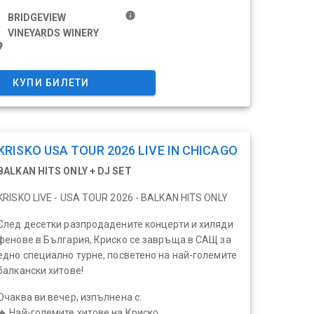
info
BRIDGEVIEW
VINEYARDS WINERY
ace
КУПИ БИЛЕТИ
KRISKO USA TOUR 2026 LIVE IN CHICAGO
BALKAN HITS ONLY + DJ SET
KRISKO LIVE - USA TOUR 2026 - BALKAN HITS ONLY
След десетки разпродадените концерти и хиляди
фенове в България, Криско се завръща в САЩ за
едно специално турне, посветено на най-големите
балкански хитове!
Очаква ви вечер, изпълнена с:
🔥 Най-големите хитове на Криско