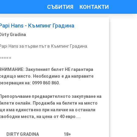
СЪБИТИЯ
КОНТАКТИ
Papi Hans - Къмпинг Градина
Dirty Gradina
Papi Hans за първи път в Къмпинг Градина.
=====
ВНИМАНИЕ: Закупеният билет НЕ гарантира
седящо място. Необходимо е да направите
резервация на: 0999 860 860.
Препоръчваме предварителното закупуване на
билети онлайн. Продажба на билети на място
ще има единствено при наличие на останали
свободни места, на цена от 40 евро....
DIRTY GRADINA
18+