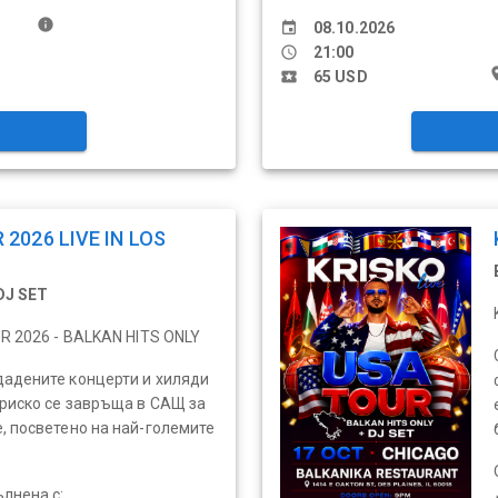
info
event
08.10.2026
schedule
21:00
pl
local_activity
65 USD
 2026 LIVE IN LOS
DJ SET
UR 2026 - BALKAN HITS ONLY
дадените концерти и хиляди
риско се завръща в САЩ за
, посветено на най-големите
ълнена с: