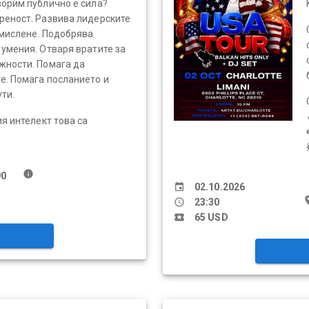
ворим публично е сила?
реност. Развива лидерските
 мислене. Подобрява
умения. Отваря вратите за
жности. Помага да
е. Помага посланието и
ти.
ия интелект това са
info
0
event
02.10.2026
pl
schedule
23:30
local_activity
65 USD