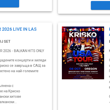
 2026 LIVE IN LAS
DJ SET
UR 2026 - BALKAN HITS ONLY
дадените концерти и хиляди
риско се завръща в САЩ за
ветено на най-големите
ълнена с:
ве на Криско
ански хитове
алкански...