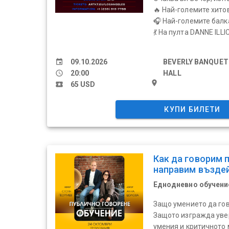
🔥 Най-големите хито
🎧 Най-големите балк
💃 На пулта DANNE ILLIC 
event
09.10.2026
BEVERLY BANQUET
schedule
20:00
HALL
place
local_activity
65 USD
КУПИ БИЛЕТИ
Как да говорим 
направим възде
Еднодневно обучени
Защо умението да го
Защото изгражда уве
умения и критичното