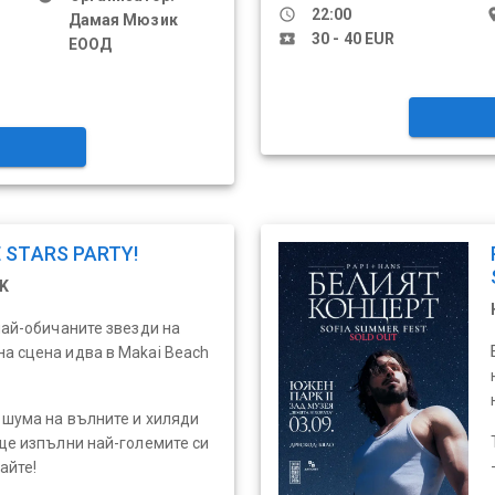
schedule
22:00
pl
Дамая Мюзик
local_activity
30 - 40 EUR
ЕООД
E STARS PARTY!
K
 най-обичаните звезди на
а сцена идва в Makai Beach
с шумa на вълните и хиляди
 ще изпълни най-големите си
айте!