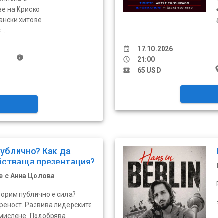
ве на Криско
ански хитове
...
event
17.10.2026
info
schedule
21:00
pl
local_activity
65 USD
публично? Как да
йстваща презентация?
е с Анна Цолова
ворим публично е сила?
реност. Развива лидерските
 мислене. Подобрява