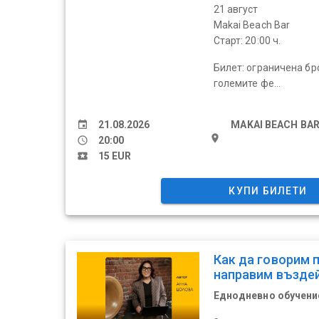
21 август
Makai Beach Bar
Старт: 20:00 ч.
Билет: ограничена бро
големите фе...
event
21.08.2026
MAKAI BEACH BA
place
schedule
20:00
local_activity
15 EUR
КУПИ БИЛЕТИ
Как да говорим 
направим възде
Еднодневно обучение