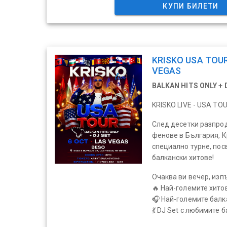
КУПИ БИЛЕТИ
KRISKO USA TOUR
VEGAS
BALKAN HITS ONLY + 
KRISKO LIVE - USA TO
След десетки разпро
фенове в България, К
специално турне, пос
балкански хитове!
Очаква ви вечер, изп
🔥 Най-големите хито
🎧 Най-големите балк
💃 DJ Set с любимите б