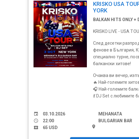
KRISKO USA TOUR
YORK
BALKAN HITS ONLY + 
KRISKO LIVE - USA TO
След десетки разпро
фенове в България, К
специално турне, пос
балкански хитове!
Очаква ви вечер, изп
🔥 Най-големите хито
🎧 Най-големите балк
💃 DJ Set с любимите б
event
03.10.2026
MEHANATA
schedule
22:00
BULGARIAN BAR
place
local_activity
65 USD