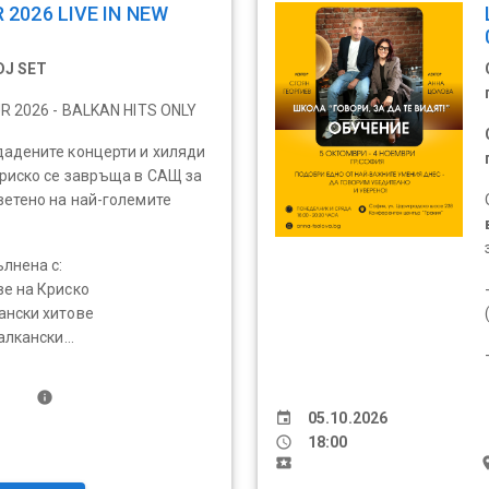
 2026 LIVE IN NEW
DJ SET
UR 2026 - BALKAN HITS ONLY
дадените концерти и хиляди
риско се завръща в САЩ за
ветено на най-големите
ълнена с:
ве на Криско
ански хитове
алкански...
info
event
05.10.2026
schedule
18:00
local_activity
pl