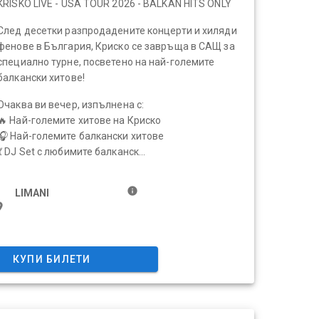
KRISKO LIVE - USA TOUR 2026 - BALKAN HITS ONLY
След десетки разпродадените концерти и хиляди
фенове в България, Криско се завръща в САЩ за
специално турне, посветено на най-големите
балкански хитове!
Очаква ви вечер, изпълнена с:
🔥 Най-големите хитове на Криско
🎧 Най-големите балкански хитове
💃 DJ Set с любимите балканск...
info
LIMANI
ace
КУПИ БИЛЕТИ