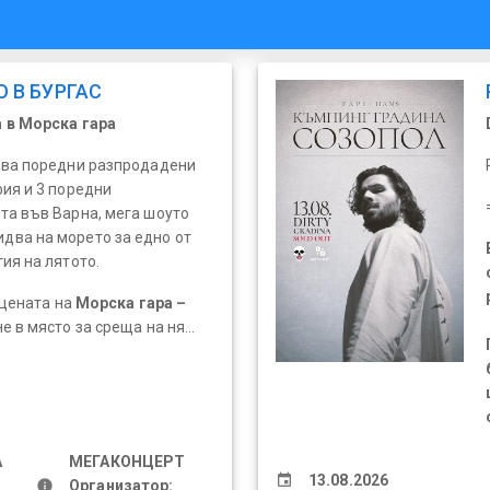
 В БУРГАС
 в Морска гара
два поредни разпродадени
ия и 3 поредни
та във Варна, мега шоуто
идва на морето за едно от
ия на лятото.
цената на
Морска гара –
 в място за среща на ня...
А
МЕГАКОНЦЕРТ
event
13.08.2026
info
Организатор: