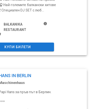
🎧 Най-големите балкански хитове
💃 Специален DJ SET с люб...
info
BALKANIKA
RESTAURANT
ace
КУПИ БИЛЕТИ
HANS IN BERLIN
Maschinenhaus
Papi Hans за пръв път в Берлин.
===