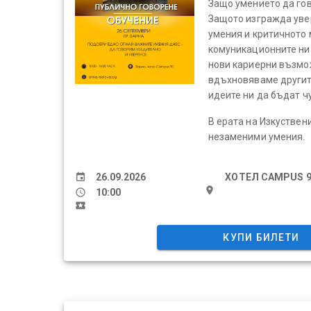
Защо умението да го
Защото изгражда уве
умения и критичното
комуникационните ни 
нови кариерни възмо
вдъхновяваме другит
идеите ни да бъдат чу
В ерата на Изкуствен
незаменими умения.
event
26.09.2026
ХОТЕЛ CAMPUS 9
place
schedule
10:00
local_activity
КУПИ БИЛЕТИ