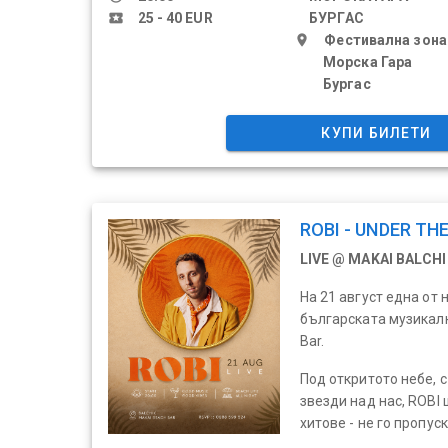
local_activity
25 - 40 EUR
БУРГАС
place
Фестивална зона
Морска Гара
Бургас
КУПИ БИЛЕТИ
ROBI - UNDER TH
LIVE @ MAKAI BALCHI
На 21 август една от
българската музикалн
Bar.
Под откритото небе, 
звезди над нас, ROBI
хитове - не го пропуск