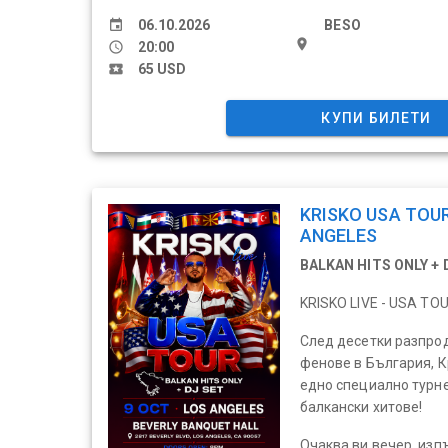
event
06.10.2026
BESO
place
schedule
20:00
local_activity
65 USD
КУПИ БИЛЕТИ
KRISKO USA TOUR
ANGELES
BALKAN HITS ONLY + 
KRISKO LIVE - USA TO
След десетки разпро
фенове в България, К
едно специално турне
балкански хитове!
Очаква ви вечер, изп