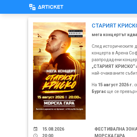
СТАРИЯТ КРИСКО
мега концертът идва
След историческите 
концерта в Арена Соф
разпродадени концер
„СТАРИЯТ КРИСКО“
най-очакваните събит
На
15 август 2026 г.
с
Бургас
ще се превърне
event
15.08.2026
ФЕСТИВАЛНА ЗОН
schedule
20:00
МОРСКА ГАРА