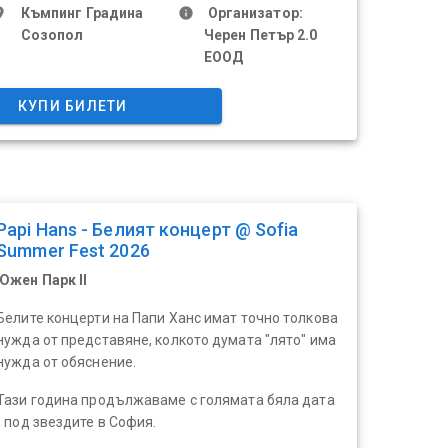
ace
Къмпинг Градина
info
Организатор:
Созопол
Черен Петър 2.0
ЕООД
КУПИ БИЛЕТИ
Papi Hans - Белият концерт @ Sofia
Summer Fest 2026
Южен Парк II
Белите концерти на Папи Ханс имат точно толкова
нужда от представяне, колкото думата "лято" има
нужда от обяснение.
Тази година продължаваме с голямата бяла дата
- под звездите в София.